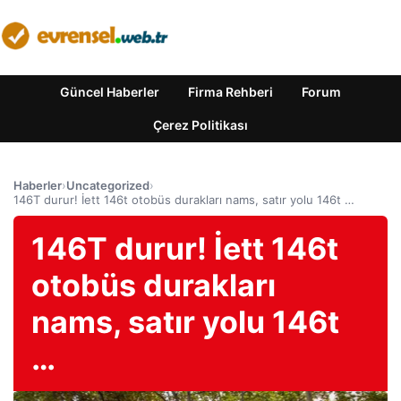
Güncel Haberler
Firma Rehberi
Forum
Çerez Politikası
Haberler
›
Uncategorized
›
146T durur! İett 146t otobüs durakları nams, satır yolu 146t …
146T durur! İett 146t
otobüs durakları
nams, satır yolu 146t
…