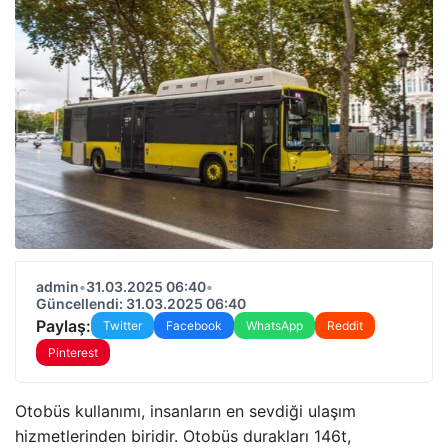
admin
•
31.03.2025 06:40
•
Güncellendi: 31.03.2025 06:40
Paylaş:
Twitter
Facebook
WhatsApp
Reddit
Pinterest
Otobüs kullanımı, insanların en sevdiği ulaşım
hizmetlerinden biridir. Otobüs durakları 146t,