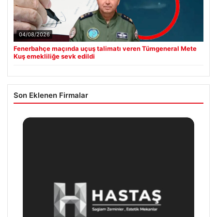
04/08/2026
Fenerbahçe maçında uçuş talimatı veren Tümgeneral Mete
Kuş emekliliğe sevk edildi
Son Eklenen Firmalar