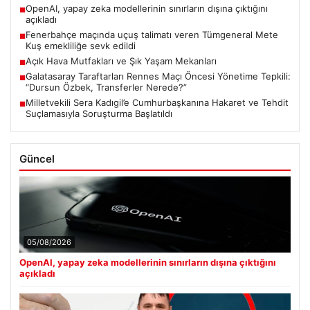
OpenAI, yapay zeka modellerinin sınırların dışına çıktığını
■
açıkladı
Fenerbahçe maçında uçuş talimatı veren Tümgeneral Mete
■
Kuş emekliliğe sevk edildi
Açık Hava Mutfakları ve Şık Yaşam Mekanları
■
Galatasaray Taraftarları Rennes Maçı Öncesi Yönetime Tepkili:
■
“Dursun Özbek, Transferler Nerede?”
Milletvekili Sera Kadıgil’e Cumhurbaşkanına Hakaret ve Tehdit
■
Suçlamasıyla Soruşturma Başlatıldı
Güncel
05/08/2026
OpenAI, yapay zeka modellerinin sınırların dışına çıktığını
açıkladı