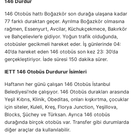
146 Durdur
146 Otobüs hattı Boğazkör son durağa ulaşana kadar
77 farklı duraktan geçer. Ayrılma Boğazkör olmasına
rağmen, Essenyurt, Avcilar, Küchukçekmece, Bakırkör
ve Bahçelievler’e gidiyor. Yoğun trafik olduğunda,
otobüsler gecikmeli hareket eder. İş günlerinde 04:
40’da hareket eden 146 otobüs son kez 23: 30’da
gerçekleştiriyor. İade süresi 150 dakika sürer.
IETT 146 Otobüs Durdurur İsimleri
Haftanın her günü çalışan 146 Otobüs İstanbul
Belediyesi’nde çalışıyor. 146 Otobüs durakları arasında
Yeşil Kıbrıs, Klinik, Obeditas, onları kışkırtma, çocuklar
için siteler, Kuleli, Kreş, Florya Junction, Yeşillova,
Blocks, Şüchey ve Türksan. Ayrıca 146 otobüs
durağında birçok otobüs var. Transfer gibi durumlarda
diğer araçlar da kullanılabilir.