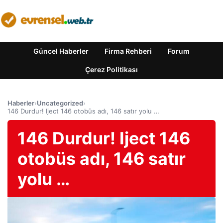
Güncel Haberler
Firma Rehberi
Forum
Çerez Politikası
Haberler
›
Uncategorized
›
146 Durdur! Iject 146 otobüs adı, 146 satır yolu …
146 Durdur! Iject 146
otobüs adı, 146 satır
yolu …