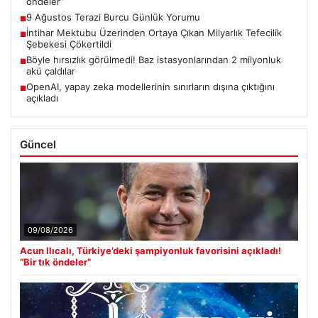
öndeler”
9 Ağustos Terazi Burcu Günlük Yorumu
■
İntihar Mektubu Üzerinden Ortaya Çıkan Milyarlık Tefecilik
■
Şebekesi Çökertildi
Böyle hırsızlık görülmedi! Baz istasyonlarından 2 milyonluk
■
akü çaldılar
OpenAI, yapay zeka modellerinin sınırların dışına çıktığını
■
açıkladı
Güncel
09/08/2026
Acun Ilıcalı, Türkiye’deki şampiyonluk favorisini açıkladı!
“Bir tık öndeler”