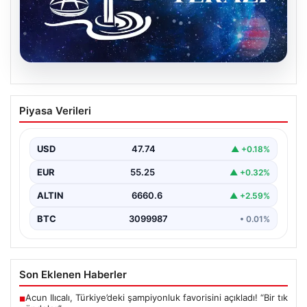
08.08.2026
9 Ağustos Terazi Burcu Günlük Yorumu
Piyasa Verileri
Bugün Terazi burcu insanları için ikili ilişkilerde iletişimin
ön planda olduğu bir gün olacak.…
USD
47.74
▲ +0.18%
EUR
55.25
▲ +0.32%
ALTIN
6660.6
▲ +2.59%
BTC
3099987
• 0.01%
Son Eklenen Haberler
Acun Ilıcalı, Türkiye’deki şampiyonluk favorisini açıkladı! “Bir tık
■