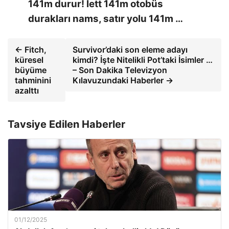
141m durur! İett 141m otobüs
durakları nams, satır yolu 141m …
← Fitch,
Survivor’daki son eleme adayı
küresel
kimdi? İşte Nitelikli Pot’taki İsimler …
büyüme
– Son Dakika Televizyon
tahminini
Kılavuzundaki Haberler →
azalttı
Tavsiye Edilen Haberler
01/12/2025