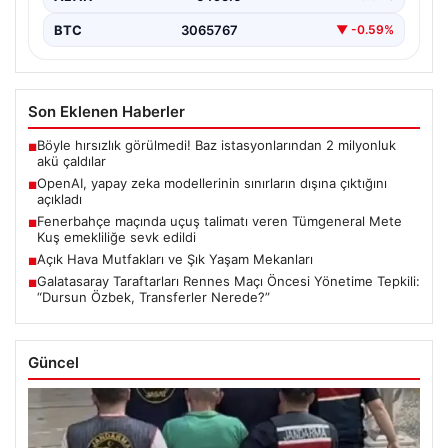
BTC
3065767
▼ -0.59%
Son Eklenen Haberler
Böyle hırsızlık görülmedi! Baz istasyonlarından 2 milyonluk
■
akü çaldılar
OpenAI, yapay zeka modellerinin sınırların dışına çıktığını
■
açıkladı
Fenerbahçe maçında uçuş talimatı veren Tümgeneral Mete
■
Kuş emekliliğe sevk edildi
Açık Hava Mutfakları ve Şık Yaşam Mekanları
■
Galatasaray Taraftarları Rennes Maçı Öncesi Yönetime Tepkili:
■
“Dursun Özbek, Transferler Nerede?”
Güncel