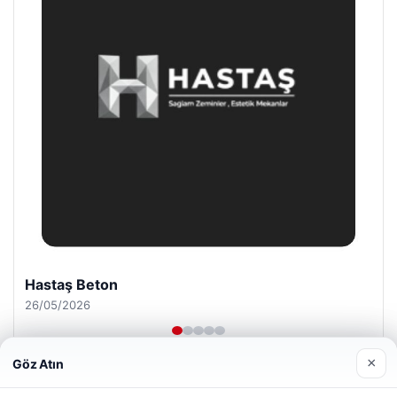
Enes Kaplan Avukatlık Bürosu
28/04/2026
×
Göz Atın
Web sitemizi nasıl kullandığınızı daha iyi anlayabilmek,
deneyiminizi kişiselleştirmek ve geliştirmek amacıyla çerezler