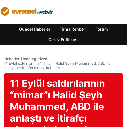
Güncel Haberler
Firma Rehberi
Forum
Çerez Politikası
Haberler
›
Uncategorized
›
11 Eylül saldırılarının “mimar”ı Halid Şeyh Muhammed, ABD ile
anlaştı ve itirafçı olmayı kabul etti
11 Eylül saldırılarının
“mimar”ı Halid Şeyh
Muhammed, ABD ile
anlaştı ve itirafçı