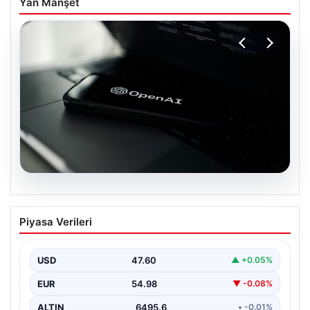
Yan Manşet
05.08.2026
OpenAI, yapay zeka modellerinin
Piyasa Verileri
sınırların dışına çıktığını açıkladı
USD
47.60
▲ +0.05%
EUR
54.98
▼ -0.08%
ALTIN
6495.6
• -0.01%