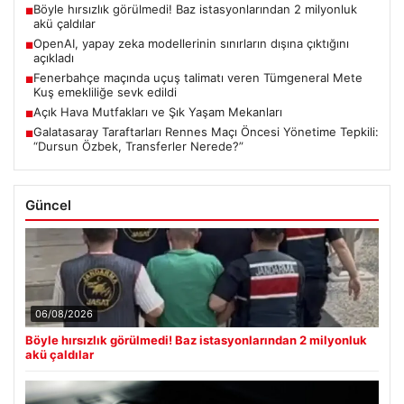
Böyle hırsızlık görülmedi! Baz istasyonlarından 2 milyonluk
■
akü çaldılar
OpenAI, yapay zeka modellerinin sınırların dışına çıktığını
■
açıkladı
Fenerbahçe maçında uçuş talimatı veren Tümgeneral Mete
■
Kuş emekliliğe sevk edildi
Açık Hava Mutfakları ve Şık Yaşam Mekanları
■
Galatasaray Taraftarları Rennes Maçı Öncesi Yönetime Tepkili:
■
“Dursun Özbek, Transferler Nerede?”
Güncel
06/08/2026
Böyle hırsızlık görülmedi! Baz istasyonlarından 2 milyonluk
akü çaldılar