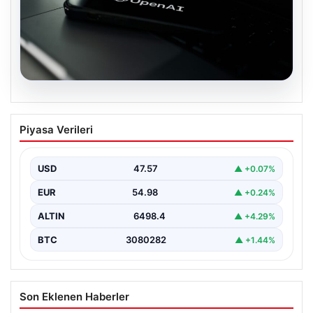
05.08.2026
OpenAI, yapay zeka modellerinin
Piyasa Verileri
sınırların dışına çıktığını açıkladı
USD
47.57
▲ +0.07%
EUR
54.98
▲ +0.24%
ALTIN
6498.4
▲ +4.29%
BTC
3080282
▲ +1.44%
Son Eklenen Haberler