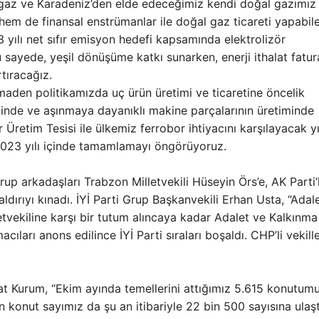
gaz ve Karadeniz’den elde edeceğimiz kendi doğal gazımız
 hem de finansal enstrümanlar ile doğal gaz ticareti yapabile
ı net sıfır emisyon hedefi kapsamında elektrolizör
 sayede, yeşil dönüşüme katkı sunarken, enerji ithalat fatur
tıracağız.
maden politikamızda uç ürün üretimi ve ticaretine öncelik
inde ve aşınmaya dayanıklı makine parçalarının üretiminde
r Üretim Tesisi ile ülkemiz ferrobor ihtiyacını karşılayacak yı
 2023 yılı içinde tamamlamayı öngörüyoruz.
grup arkadaşları Trabzon Milletvekili Hüseyin Örs’e, AK Parti’l
aldırıyı kınadı. İYİ Parti Grup Başkanvekili Erhan Usta, “Adal
letvekiline karşı bir tutum alıncaya kadar Adalet ve Kalkınma
ıları anons edilince İYİ Parti sıraları boşaldı. CHP’li vekille
rat Kurum, “Ekim ayında temellerini attığımız 5.615 konutum
n konut sayımız da şu an itibariyle 22 bin 500 sayısına ulaşt