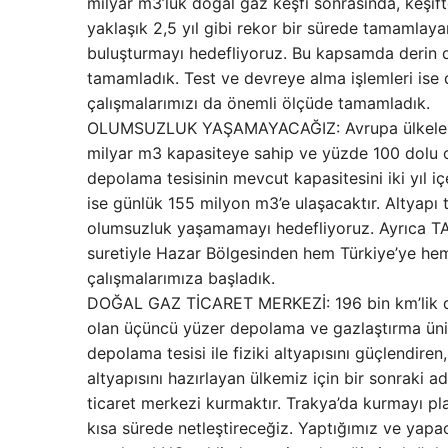
milyar m3’lük doğal gaz keşfi sonrasında, keşift
yaklaşık 2,5 yıl gibi rekor bir sürede tamamlayar
buluşturmayı hedefliyoruz. Bu kapsamda derin de
tamamladık. Test ve devreye alma işlemleri ise
çalışmalarımızı da önemli ölçüde tamamladık.
OLUMSUZLUK YAŞAMAYACAĞIZ: Avrupa ülkeleri ön
milyar m3 kapasiteye sahip ve yüzde 100 dolu ola
depolama tesisinin mevcut kapasitesini iki yıl i
ise günlük 155 milyon m3’e ulaşacaktır. Altyapı 
olumsuzluk yaşamamayı hedefliyoruz. Ayrıca TAN
suretiyle Hazar Bölgesinden hem Türkiye’ye hem
çalışmalarımıza başladık.
DOĞAL GAZ TİCARET MERKEZİ: 196 bin km’lik doğ
olan üçüncü yüzer depolama ve gazlaştırma ünite
depolama tesisi ile fiziki altyapısını güçlendiren
altyapısını hazırlayan ülkemiz için bir sonraki 
ticaret merkezi kurmaktır. Trakya’da kurmayı pla
kısa sürede netleştireceğiz. Yaptığımız ve yapa