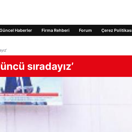
Güncel Haberler
Firma Rehberi
Forum
Çerez Politikas
yız’
üncü sıradayız’