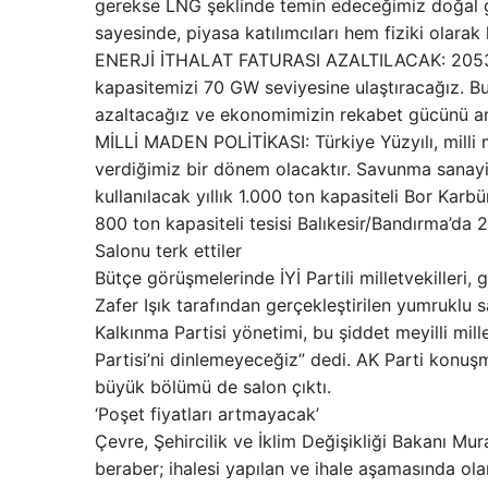
gerekse LNG şeklinde temin edeceğimiz doğal 
sayesinde, piyasa katılımcıları hem fiziki olarak
ENERJİ İTHALAT FATURASI AZALTILACAK: 2053 yıl
kapasitemizi 70 GW seviyesine ulaştıracağız. Bu
azaltacağız ve ekonomimizin rekabet gücünü ar
MİLLİ MADEN POLİTİKASI: Türkiye Yüzyılı, milli 
verdiğimiz bir dönem olacaktır. Savunma sanayi
kullanılacak yıllık 1.000 ton kapasiteli Bor Karbü
800 ton kapasiteli tesisi Balıkesir/Bandırma’da
Salonu terk ettiler
Bütçe görüşmelerinde İYİ Partili milletvekilleri, 
Zafer Işık tarafından gerçekleştirilen yumruklu s
Kalkınma Partisi yönetimi, bu şiddet meyilli mil
Partisi’ni dinlemeyeceğiz” dedi. AK Parti konuşmac
büyük bölümü de salon çıktı.
‘Poşet fiyatları artmayacak’
Çevre, Şehircilik ve İklim Değişikliği Bakanı Mu
beraber; ihalesi yapılan ve ihale aşamasında ola