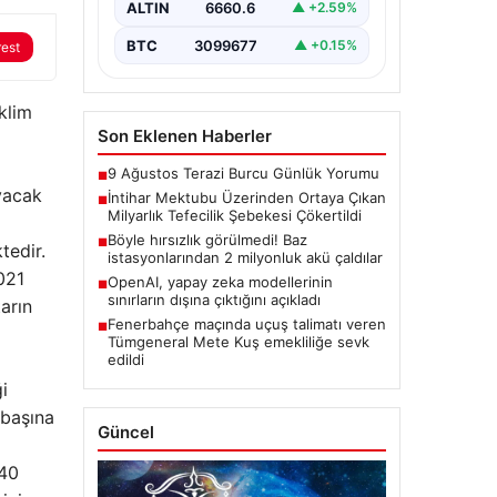
ALTIN
6660.6
▲ +2.59%
sonucu, büyük çaplı…
BTC
3099677
▲ +0.15%
rest
klim
Son Eklenen Haberler
9 Ağustos Terazi Burcu Günlük Yorumu
■
ıyacak
İntihar Mektubu Üzerinden Ortaya Çıkan
■
Milyarlık Tefecilik Şebekesi Çökertildi
Böyle hırsızlık görülmedi! Baz
■
tedir.
istasyonlarından 2 milyonluk akü çaldılar
021
OpenAI, yapay zeka modellerinin
■
sınırların dışına çıktığını açıkladı
arın
Fenerbahçe maçında uçuş talimatı veren
■
Tümgeneral Mete Kuş emekliliğe sevk
edildi
i
 başına
Güncel
540