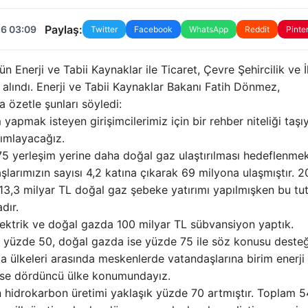
Paylaş:
26 03:09
Twitter
Facebook
WhatsApp
Reddit
Pinte
rji ve Tabii Kaynaklar ile Ticaret, Çevre Şehircilik ve İ
le alındı. Enerji ve Tabii Kaynaklar Bakanı Fatih Dönmez,
 özetle şunları söyledi:
apmak isteyen girişimcilerimiz için bir rehber niteliği taş
yımlayacağız.
rleşim yerine daha doğal gaz ulaştırılması hedeflenmek
arımızın sayısı 4,2 katına çıkarak 69 milyona ulaşmıştır. 2
 13,3 milyar TL doğal gaz şebeke yatırımı yapılmışken bu tut
dır.
trik ve doğal gazda 100 milyar TL sübvansiyon yaptık.
 yüzde 50, doğal gazda ise yüzde 75 ile söz konusu desteğ
pa ülkeleri arasında meskenlerde vatandaşlarına birim enerji
 ise dördüncü ülke konumundayız.
 hidrokarbon üretimi yaklaşık yüzde 70 artmıştır. Toplam 