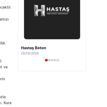
cektir.
amızı
llık
Enes Kaplan Avukatlık Bürosu
28/04/2026
i
et ve
rin
uzla
ı. Kura