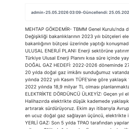
admin
•
25.05.2026 03:09
•
Güncellendi: 25.05.20
MEHTAP GÖKDEMİR- TBMM Genel Kurulu’nda dün Ene
Değişikliği bakanlıklarının 2023 yılı bütçeleri e
bakanlığının bütçesi üzerinde yaptığı konuşmada
ULUSAL ENERJİ PLANI: Enerji sektörüne yatırım y
Türkiye Ulusal Enerji Planını kısa süre içinde ya
DOĞAL GAZ HEDEFİ: 2022-2026 döneminde 275 ye
20 yılda doğal gaz imkânı sunduğumuz vatandaşl
yılında 2022 yılı Kasım TÜFE’sine göre yaklaşık
2022 yılında 18,9 milyar TL olması planlanmakta
ELEKTRİKTE DÖRDÜNCÜ ÜLKEYİZ: Geçen yıl elek
Halihazırda elektrikte düşük kademede yaklaşık
artırarak sürdürüyoruz. Ekim ayı itibarıyla Avru
en ucuz doğal gaz sağlayan üçüncü, elektrikte
YERLİ GAZ: Son 5 yılda TPAO tarafından yapılan