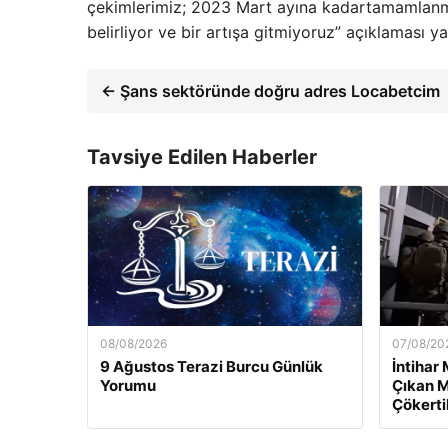
çekimlerimiz; 2023 Mart ayına kadartamamlanmış
belirliyor ve bir artışa gitmiyoruz” açıklaması ya
← Şans sektöründe doğru adres Locabetcim
Tavsiye Edilen Haberler
08/08/2026
07/08/20
9 Ağustos Terazi Burcu Günlük
İntihar
Yorumu
Çıkan M
Çökerti