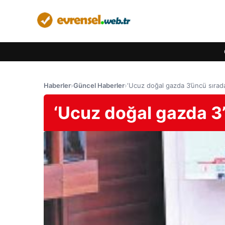
Haberler
›
Güncel Haberler
›
‘Ucuz doğal gazda 3’üncü sırada
‘Ucuz doğal gazda 3’