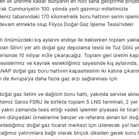
en ilk üretime kadar dünyanın en hızlı saha geliştirme projes
ak Cumhuriyetin 100. yılında yerli gazımızı milletimizle
niz tabanındaki 170 kilometrelik boru hattının serim işlemi
 devam etmekte olup Filyos Doğal Gaz İşleme Tesisi’ndeki
ümüzdeki kış aylarını endişe ile beklerken toplam yakla
n Silivri yer altı doğal gaz depolama tesisi ile Tuz Gölü ye
çerisinde 10 milyar m3’e çıkaracağız. Toplam geri üretim kap
tesislerimiz ve kaynak esnekliğimiz sayesinde kış aylarında, 
AP doğal gaz boru hattının kapasitesinin iki katına çıkarı
 de Avrupa’ya daha fazla gaz arzı sağlanması için
al gaz iletim ve dağıtım boru hattı, yakında servise alın
miz Saros FSRU ile birlikte toplam 5 LNG terminali, 2 yer 
, yakın zamanda tesis ettiği vadeli işlemler piyasası ile ticari
adım dünyadaki örneklerine benzer ve referans alınan bir doğ
nladığımız doğal gaz ticaret merkezi için izlenecek yol hari
cağımız yatırımlara bağlı olarak birçok ülkeden gerek boru h