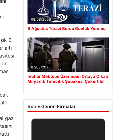
ini
ni
08/08/2026
9 Ağustos Terazi Burcu Günlük Yorumu
şık 6
r altı
asitesi
bir
07/08/2026
lması
İntihar Mektubu Üzerinden Ortaya Çıkan
Milyarlık Tefecilik Şebekesi Çökertildi
acak
altı
Son Eklenen Firmalar
al gaz
tasını
attı