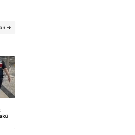
ton →
z
 akü