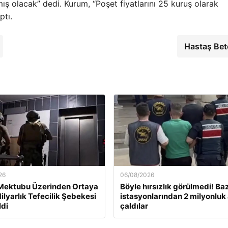
 olacak” dedi. Kurum, “Poşet fiyatlarını 25 kuruş olarak
ptı.
Hastaş Be
26
06/08/2026
 Mektubu Üzerinden Ortaya
Böyle hırsızlık görülmedi! Ba
ilyarlık Tefecilik Şebekesi
istasyonlarından 2 milyonluk
ldi
çaldılar