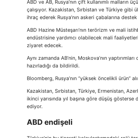
ABD ve AB, Rusya’nın çift kullanımlı malların üçü
çalışıyor. Kazakistan, Sırbistan ve Türkiye gibi ü
ihraç ederek Rusya’nın askeri çabalarına destek
ABD Hazine Müsteşarı’nın terörizm ve mali istih
endüstrisine yardımcı olabilecek mali faaliyetle
ziyaret edecek.
Aynı zamanda AB’nin, Moskova’nın yaptırımları de
hazırladığı da bildirildi.
Bloomberg, Rusya’nın “yüksek öncelikli ürün” alı
Kazakistan, Sırbistan, Türkiye, Ermenistan, Azer
ikinci yarısında yıl başına göre düşüş gösters
ediyor.
ABD endişeli
Türkiye’nin bu ticareti kolaylaştırmadaki rolü ta