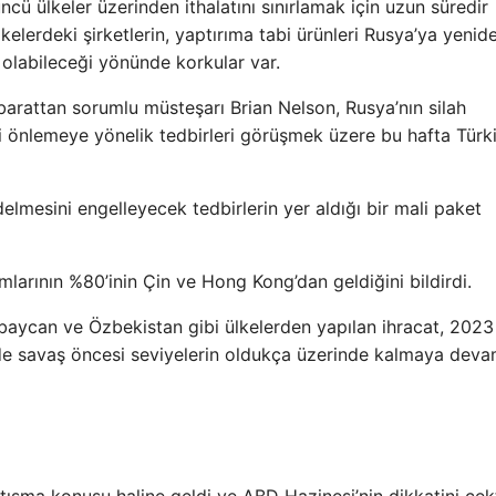
ncü ülkeler üzerinden ithalatını sınırlamak için uzun süredir
lkelerdeki şirketlerin, yaptırıma tabi ürünleri Rusya’ya yenid
 olabileceği yönünde korkular var.
barattan sorumlu müsteşarı Brian Nelson, Rusya’nın silah
ri önlemeye yönelik tedbirleri görüşmek üzere bu hafta Türki
lmesini engelleyecek tedbirlerin yer aldığı bir mali paket
mlarının %80’inin Çin ve Hong Kong’dan geldiğini bildirdi.
baycan ve Özbekistan gibi ülkelerden yapılan ihracat, 2023 
e de savaş öncesi seviyelerin oldukça üzerinde kalmaya dev
rtışma konusu haline geldi ve ABD Hazinesi’nin dikkatini çekt