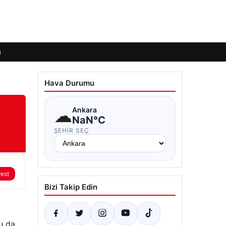
ı
Hava Durumu
☁
Ankara
NaN°C
ŞEHIR SEÇ
rest
Bizi Takip Edin
bu da