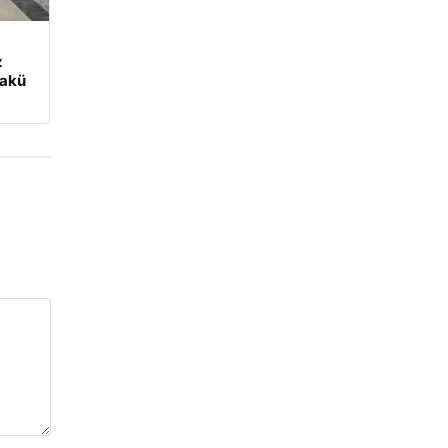
z
 akü