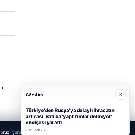
n.
×
Göz Atın
Türkiye’den Rusya’ya dolaylı ihracatın
artması, Batı’da ‘yaptırımlar deliniyor’
endişesi yarattı
28/11/2023
ıyoruz.
Çerez Politikamız
Reddet
Kabul Et