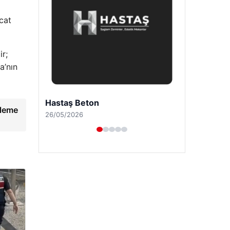
cat
ir;
a’nın
Enes Kaplan Avukatlık Bürosu
eleme
28/04/2026