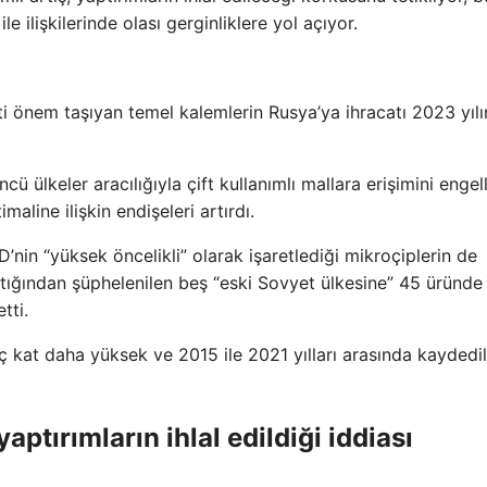
 ilişkilerinde olası gerginliklere yol açıyor.
ti önem taşıyan temel kalemlerin Rusya’ya ihracatı 2023 yıl
cü ülkeler aracılığıyla çift kullanımlı mallara erişimini enge
maline ilişkin endişeleri artırdı.
’nin “yüksek öncelikli” olarak işaretlediği mikroçiplerin de
tığından şüphelenilen beş “eski Sovyet ülkesine” 45 üründe
tti.
ç kat daha yüksek ve 2015 ile 2021 yılları arasında kaydedi
aptırımların ihlal edildiği iddiası