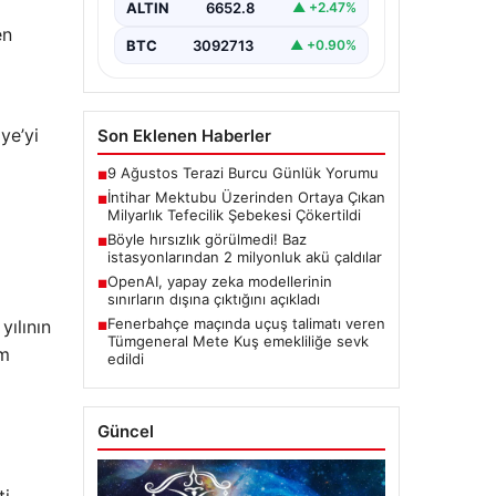
ALTIN
6652.8
▲ +2.47%
sonucu, büyük çaplı…
en
BTC
3092713
▲ +0.90%
ye’yi
Son Eklenen Haberler
9 Ağustos Terazi Burcu Günlük Yorumu
■
İntihar Mektubu Üzerinden Ortaya Çıkan
■
Milyarlık Tefecilik Şebekesi Çökertildi
Böyle hırsızlık görülmedi! Baz
■
istasyonlarından 2 milyonluk akü çaldılar
OpenAI, yapay zeka modellerinin
■
sınırların dışına çıktığını açıkladı
Fenerbahçe maçında uçuş talimatı veren
yılının
■
Tümgeneral Mete Kuş emekliliğe sevk
am
edildi
Güncel
i.