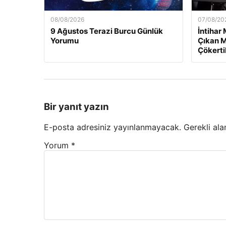
08/08/2026
07/08/20
9 Ağustos Terazi Burcu Günlük
İntihar
Yorumu
Çıkan M
Çökerti
Bir yanıt yazın
E-posta adresiniz yayınlanmayacak.
Gerekli ala
Yorum
*