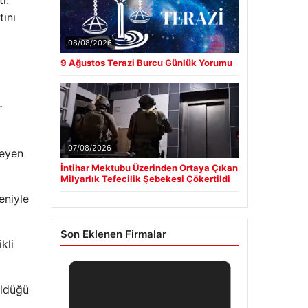
tını
08/08/2026
9 Ağustos Terazi Burcu Günlük Yorumu
r
07/08/2026
teyen
İntihar Mektubu Üzerinden Ortaya Çıkan
Milyarlık Tefecilik Şebekesi Çökertildi
eniyle
Son Eklenen Firmalar
kli
üldüğü