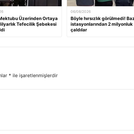
26
06/08/2026
 Mektubu Üzerinden Ortaya
Böyle hırsızlık görülmedi! Ba
ilyarlık Tefecilik Şebekesi
istasyonlarından 2 milyonluk
ldi
çaldılar
nlar
*
ile işaretlenmişlerdir