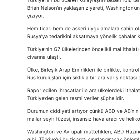
Brian Nelson’ın yaklaşan ziyareti, Washington’un 
çiziyor.
Hem ticari hem de askeri uygulamalara sahip olan
Rusya’ya tedarikini aksatmaya yönelik çabalar k
Türkiye’nin G7 ülkelerinden öncelikli mal ithala
civarına ulaştı.
Ülke, Birleşik Arap Emirlikleri ile birlikte, kontr
Rus kuruluşları için sıklıkla bir ara varış noktası
Rapor edilen ihracatlar ile ara ülkelerdeki ithala
Türkiye’den gelen resmi veriler şüphelidir.
Durumun ciddiyeti artıyor çünkü ABD ve AB’nin s
mallar seyir füzesi, insansız hava aracı ve heliko
Washington ve Avrupalı ​​müttefikleri, ABD Hazi
gibi, Türkiye’yi bu ticareti sınırlandıracak önlem