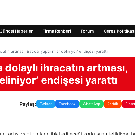
Güncel Haberler
Firma Rehberi
Forum
Çerez Politikas
catın artması, Batı’da ‘yaptırımlar deliniyor’ endişesi yarattı
 dolaylı ihracatın artması,
eliniyor’ endişesi yarattı
Paylaş:
Twitter
Facebook
WhatsApp
Reddit
Pinte
li artış, yaptırımların ihlal edileceği korkusunu tetikliyor, 