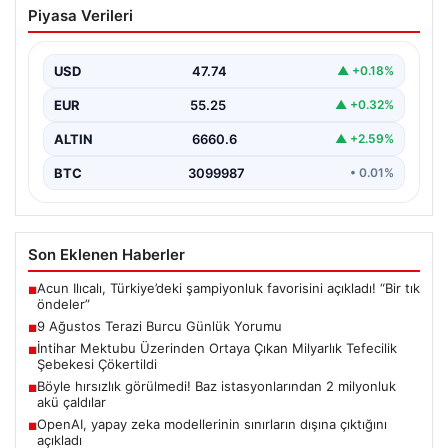
Piyasa Verileri
Bugün Terazi burcu insanları için ikili ilişkilerde iletişimin
ön planda olduğu bir gün olacak.…
USD
47.74
▲ +0.18%
EUR
55.25
▲ +0.32%
ALTIN
6660.6
▲ +2.59%
BTC
3099987
• 0.01%
Son Eklenen Haberler
Acun Ilıcalı, Türkiye’deki şampiyonluk favorisini açıkladı! “Bir tık
■
öndeler”
9 Ağustos Terazi Burcu Günlük Yorumu
■
İntihar Mektubu Üzerinden Ortaya Çıkan Milyarlık Tefecilik
■
Şebekesi Çökertildi
Böyle hırsızlık görülmedi! Baz istasyonlarından 2 milyonluk
■
akü çaldılar
OpenAI, yapay zeka modellerinin sınırların dışına çıktığını
■
açıkladı