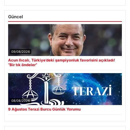
Güncel
09/08/2026
Acun Ilıcalı, Türkiye’deki şampiyonluk favorisini açıkladı!
“Bir tık öndeler”
08/08/2026
9 Ağustos Terazi Burcu Günlük Yorumu