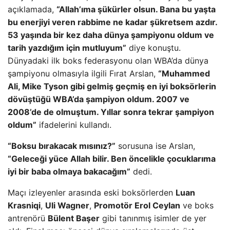
açıklamada,
“Allah’ıma şükürler olsun. Bana bu yaşta
bu enerjiyi veren rabbime ne kadar şükretsem azdır.
53 yaşında bir kez daha dünya şampiyonu oldum ve
tarih yazdığım için mutluyum”
diye konuştu.
Dünyadaki ilk boks federasyonu olan WBA’da dünya
şampiyonu olmasıyla ilgili Fırat Arslan,
“Muhammed
Ali, Mike Tyson gibi gelmiş geçmiş en iyi boksörlerin
dövüştüğü WBA’da şampiyon oldum. 2007 ve
2008’de de olmuştum. Yıllar sonra tekrar şampiyon
oldum”
ifadelerini kullandı.
“Boksu bırakacak mısınız?”
sorusuna ise Arslan,
“Geleceği yüce Allah bilir. Ben öncelikle çocuklarıma
iyi bir baba olmaya bakacağım”
dedi.
Maçı izleyenler arasında eski boksörlerden
Luan
Krasniqi
,
Uli Wagner
,
Promotör Erol Ceylan
ve boks
antrenörü
Bülent Başer
gibi tanınmış isimler de yer