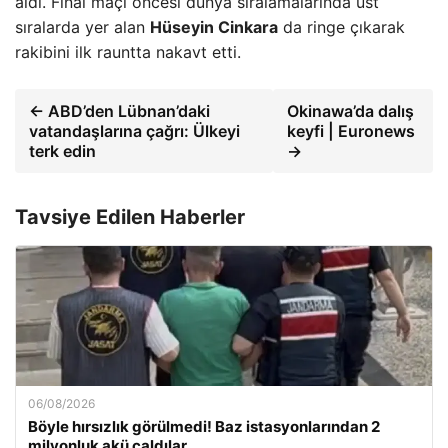
aldı. Final maçı öncesi dünya sıralamalarında üst
sıralarda yer alan
Hüseyin Cinkara
da ringe çıkarak
rakibini ilk rauntta nakavt etti.
← ABD’den Lübnan’daki
Okinawa’da dalış
vatandaşlarına çağrı: Ülkeyi
keyfi | Euronews
terk edin
→
Tavsiye Edilen Haberler
06/08/2026
Böyle hırsızlık görülmedi! Baz istasyonlarından 2
milyonluk akü çaldılar