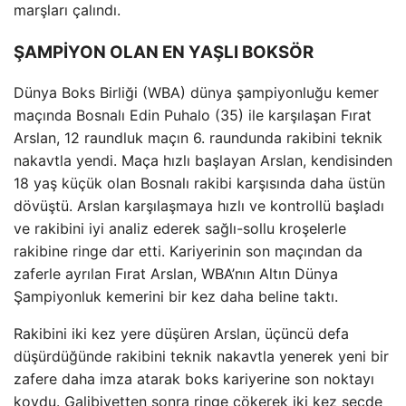
marşları çalındı.
ŞAMPİYON OLAN EN YAŞLI BOKSÖR
Dünya Boks Birliği (WBA) dünya şampiyonluğu kemer
maçında Bosnalı Edin Puhalo (35) ile karşılaşan Fırat
Arslan, 12 raundluk maçın 6. raundunda rakibini teknik
nakavtla yendi. Maça hızlı başlayan Arslan, kendisinden
18 yaş küçük olan Bosnalı rakibi karşısında daha üstün
dövüştü. Arslan karşılaşmaya hızlı ve kontrollü başladı
ve rakibini iyi analiz ederek sağlı-sollu kroşelerle
rakibine ringe dar etti. Kariyerinin son maçından da
zaferle ayrılan Fırat Arslan, WBA’nın Altın Dünya
Şampiyonluk kemerini bir kez daha beline taktı.
Rakibini iki kez yere düşüren Arslan, üçüncü defa
düşürdüğünde rakibini teknik nakavtla yenerek yeni bir
zafere daha imza atarak boks kariyerine son noktayı
koydu. Galibiyetten sonra ringe çökerek iki kez secde