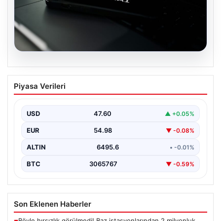
05.08.2026
OpenAI, yapay zeka modellerinin
Piyasa Verileri
sınırların dışına çıktığını açıkladı
USD
47.60
▲ +0.05%
EUR
54.98
▼ -0.08%
ALTIN
6495.6
• -0.01%
BTC
3065767
▼ -0.59%
Son Eklenen Haberler
Böyle hırsızlık görülmedi! Baz istasyonlarından 2 milyonluk