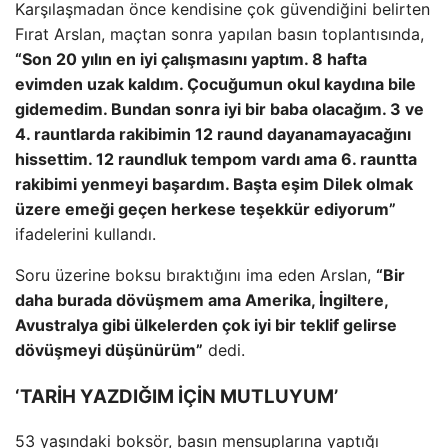
Karşılaşmadan önce kendisine çok güvendiğini belirten
Fırat Arslan, maçtan sonra yapılan basın toplantısında,
“Son 20 yılın en iyi çalışmasını yaptım. 8 hafta
evimden uzak kaldım. Çocuğumun okul kaydına bile
gidemedim. Bundan sonra iyi bir baba olacağım. 3 ve
4. rauntlarda rakibimin 12 raund dayanamayacağını
hissettim. 12 raundluk tempom vardı ama 6. rauntta
rakibimi yenmeyi başardım. Başta eşim Dilek olmak
üzere emeği geçen herkese teşekkür ediyorum”
ifadelerini kullandı.
Soru üzerine boksu bıraktığını ima eden Arslan,
“Bir
daha burada dövüşmem ama Amerika, İngiltere,
Avustralya gibi ülkelerden çok iyi bir teklif gelirse
dövüşmeyi düşünürüm”
dedi.
‘TARİH YAZDIĞIM İÇİN MUTLUYUM’
53 yaşındaki boksör, basın mensuplarına yaptığı