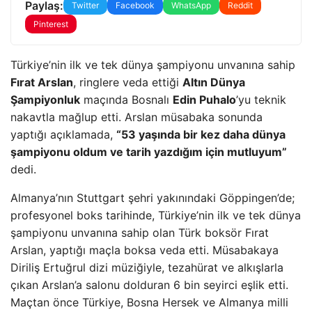
Paylaş:
Twitter
Facebook
WhatsApp
Reddit
Pinterest
Türkiye’nin ilk ve tek dünya şampiyonu unvanına sahip
Fırat Arslan
, ringlere veda ettiği
Altın Dünya
Şampiyonluk
maçında Bosnalı
Edin Puhalo
’yu teknik
nakavtla mağlup etti. Arslan müsabaka sonunda
yaptığı açıklamada,
“53 yaşında bir kez daha dünya
şampiyonu oldum ve tarih yazdığım için mutluyum”
dedi.
Almanya’nın Stuttgart şehri yakınındaki Göppingen’de;
profesyonel boks tarihinde, Türkiye’nin ilk ve tek dünya
şampiyonu unvanına sahip olan Türk boksör Fırat
Arslan, yaptığı maçla boksa veda etti. Müsabakaya
Diriliş Ertuğrul dizi müziğiyle, tezahürat ve alkışlarla
çıkan Arslan’a salonu dolduran 6 bin seyirci eşlik etti.
Maçtan önce Türkiye, Bosna Hersek ve Almanya milli