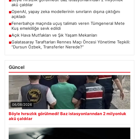
■
akü çaldılar
OpenAI, yapay zeka modellerinin sınırların dışına çıktığını
■
açıkladı
Fenerbahçe maçında uçuş talimatı veren Tümgeneral Mete
■
Kuş emekliliğe sevk edildi
Açık Hava Mutfakları ve Şık Yaşam Mekanları
■
Galatasaray Taraftarları Rennes Maçı Öncesi Yönetime Tepkili:
■
“Dursun Özbek, Transferler Nerede?”
Güncel
06/08/2026
Böyle hırsızlık görülmedi! Baz istasyonlarından 2 milyonluk
akü çaldılar