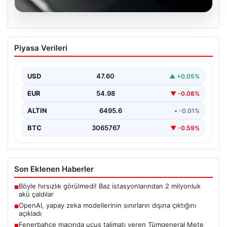
05.08.2026
OpenAI, yapay zeka modellerinin
Piyasa Verileri
sınırların dışına çıktığını açıkladı
USD
47.60
▲ +0.05%
EUR
54.98
▼ -0.08%
ALTIN
6495.6
• -0.01%
BTC
3065767
▼ -0.59%
Son Eklenen Haberler
Böyle hırsızlık görülmedi! Baz istasyonlarından 2 milyonluk
■
akü çaldılar
OpenAI, yapay zeka modellerinin sınırların dışına çıktığını
■
açıkladı
Fenerbahçe maçında uçuş talimatı veren Tümgeneral Mete
■