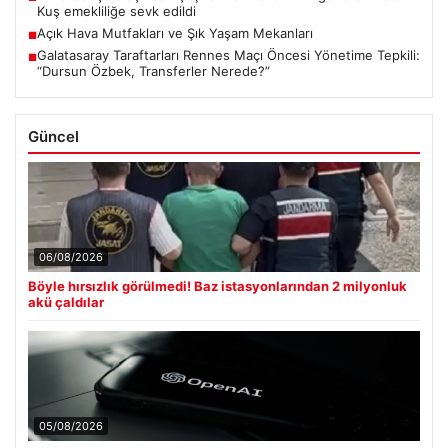
Kuş emekliliğe sevk edildi
Açık Hava Mutfakları ve Şık Yaşam Mekanları
■
Galatasaray Taraftarları Rennes Maçı Öncesi Yönetime Tepkili:
■
“Dursun Özbek, Transferler Nerede?”
Güncel
06/08/2026
Böyle hırsızlık görülmedi! Baz istasyonlarından 2 milyonluk
akü çaldılar
05/08/2026