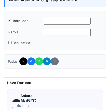
Bu konuyu yanıtlamak için giriş yapmış olmalısınız.
Kullanıcı adı:
Parola:
Beni hatırla
Paylaş:
Hava Durumu
☁
Ankara
NaN°C
ŞEHIR SEÇ