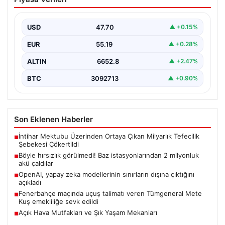
istasyonlarından 2 milyonluk akü
çaldılar
USD
47.70
▲ +0.15%
EUR
55.19
▲ +0.28%
ALTIN
6652.8
▲ +2.47%
BTC
3092713
▲ +0.90%
Son Eklenen Haberler
İntihar Mektubu Üzerinden Ortaya Çıkan Milyarlık Tefecilik
■
Şebekesi Çökertildi
Böyle hırsızlık görülmedi! Baz istasyonlarından 2 milyonluk
■
akü çaldılar
OpenAI, yapay zeka modellerinin sınırların dışına çıktığını
■
açıkladı
Fenerbahçe maçında uçuş talimatı veren Tümgeneral Mete
■
Kuş emekliliğe sevk edildi
Açık Hava Mutfakları ve Şık Yaşam Mekanları
■