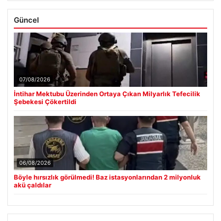
Güncel
07/08/2026
İntihar Mektubu Üzerinden Ortaya Çıkan Milyarlık Tefecilik
Şebekesi Çökertildi
06/08/2026
Böyle hırsızlık görülmedi! Baz istasyonlarından 2 milyonluk
akü çaldılar