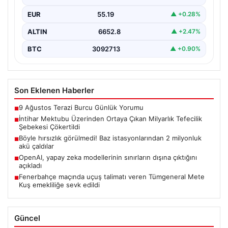
mektubunun ardından başlatılan soruşturma sonucu,
EUR
55.19
▲ +0.28%
büyük çaplı…
ALTIN
6652.8
▲ +2.47%
BTC
3092713
▲ +0.90%
Son Eklenen Haberler
9 Ağustos Terazi Burcu Günlük Yorumu
■
İntihar Mektubu Üzerinden Ortaya Çıkan Milyarlık Tefecilik
■
Şebekesi Çökertildi
Böyle hırsızlık görülmedi! Baz istasyonlarından 2 milyonluk
■
akü çaldılar
OpenAI, yapay zeka modellerinin sınırların dışına çıktığını
■
açıkladı
Fenerbahçe maçında uçuş talimatı veren Tümgeneral Mete
■
Kuş emekliliğe sevk edildi
Güncel