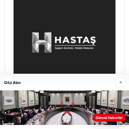
×
Göz Atın
Enes Kaplan Avukatlık Bürosu
28/04/2026
Güncel Haberler
Web sitemizi nasıl kullandığınızı daha iyi anlayabilmek,
deneyiminizi kişiselleştirmek ve geliştirmek amacıyla çerezler