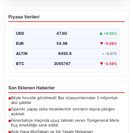
05.08.2026
OpenAI, yapay zeka modellerinin
Piyasa Verileri
sınırların dışına çıktığını açıkladı
USD
47.60
▲ +0.05%
EUR
54.98
▼ -0.08%
ALTIN
6495.6
• -0.01%
BTC
3065767
▼ -0.59%
Son Eklenen Haberler
Böyle hırsızlık görülmedi! Baz istasyonlarından 2 milyonluk
■
akü çaldılar
OpenAI, yapay zeka modellerinin sınırların dışına çıktığını
■
açıkladı
Fenerbahçe maçında uçuş talimatı veren Tümgeneral Mete
■
Kuş emekliliğe sevk edildi
Açık Hava Mutfakları ve Şık Yaşam Mekanları
■