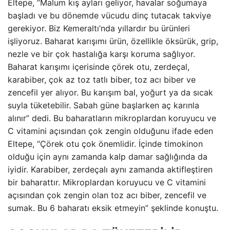
Eltepe, “Malum kış ayları geliyor, havalar soğumaya
başladı ve bu dönemde vücudu dinç tutacak takviye
gerekiyor. Biz Kemeraltı’nda yıllardır bu ürünleri
işliyoruz. Baharat karışımı ürün, özellikle öksürük, grip,
nezle ve bir çok hastalığa karşı koruma sağlıyor.
Baharat karışımı içerisinde çörek otu, zerdeçal,
karabiber, çok az toz tatlı biber, toz acı biber ve
zencefil yer alıyor. Bu karışım bal, yoğurt ya da sıcak
suyla tüketebilir. Sabah güne başlarken aç karınla
alınır” dedi. Bu baharatların mikroplardan koruyucu ve
C vitamini açısından çok zengin olduğunu ifade eden
Eltepe, “Çörek otu çok önemlidir. İçinde timokinon
olduğu için aynı zamanda kalp damar sağlığında da
iyidir. Karabiber, zerdeçalı aynı zamanda aktifleştiren
bir baharattır. Mikroplardan koruyucu ve C vitamini
açısından çok zengin olan toz acı biber, zencefil ve
sumak. Bu 6 baharatı eksik etmeyin” şeklinde konuştu.