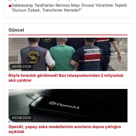
Galatasaray Taraftarları Rennes Maçı Öncesi Yönetime Tepkili:
■
“Dursun Özbek, Transferler Nerede?”
Güncel
06/08/2026
Böyle hırsızlık görülmedi! Baz istasyonlarından 2 milyonluk
akü çaldılar
05/08/2026
OpenAI, yapay zeka modellerinin sınırların dışına çıktığını
açıkladı